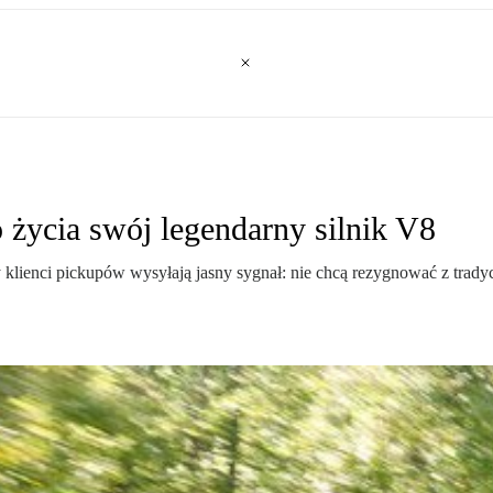
życia swój legendarny silnik V8
y klienci pickupów wysyłają jasny sygnał: nie chcą rezygnować z trady