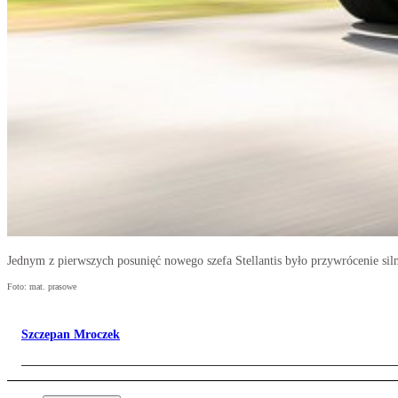
Jednym z pierwszych posunięć nowego szefa Stellantis było przywrócenie si
Foto: mat. prasowe
Szczepan Mroczek