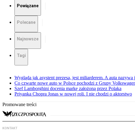
Powiązane
Polecane
Najnowsze
Tagi
Wygląda jak asystent prezesa, jest miliarderem. A auta nazywa
Co czwarte nowe auto w Polsce pochodzi z Grupy Volkswagen
Szef Lamborghini docenia markę założoną przez Polaka
Priyanka Chopra Jonas w nowej roli. I nie chodzi o aktorstwo
Promowane treści
KONTAKT