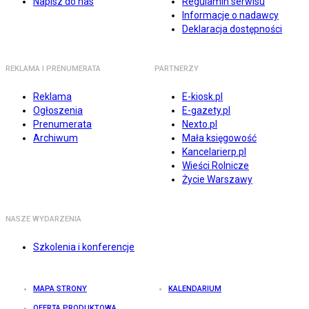
Napisz do nas
Regulamin serwisu
Informacje o nadawcy
Deklaracja dostępności
REKLAMA I PRENUMERATA
PARTNERZY
Reklama
E-kiosk.pl
Ogłoszenia
E-gazety.pl
Prenumerata
Nexto.pl
Archiwum
Mała księgowość
Kancelarierp.pl
Wieści Rolnicze
Życie Warszawy
NASZE WYDARZENIA
Szkolenia i konferencje
MAPA STRONY
KALENDARIUM
OFERTA PRODUKTOWA