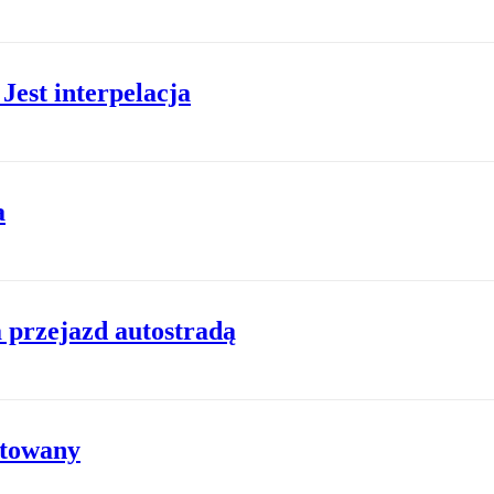
 Jest interpelacja
a
 przejazd autostradą
ztowany