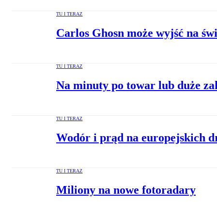
TU I TERAZ
Carlos Ghosn może wyjść na świ
TU I TERAZ
Na minuty po towar lub duże z
TU I TERAZ
Wodór i prąd na europejskich d
TU I TERAZ
Miliony na nowe fotoradary