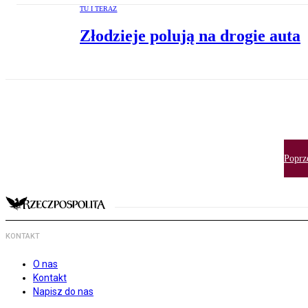
TU I TERAZ
Złodzieje polują na drogie auta
Poprz
KONTAKT
O nas
Kontakt
Napisz do nas