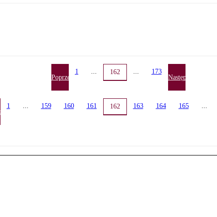
1
...
...
173
162
Poprzednia
Następna
1
...
159
160
161
163
164
165
...
162
ednia