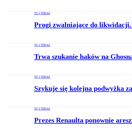
TU I TERAZ
Progi zwalniające do likwidacji.
TU I TERAZ
Trwa szukanie haków na Ghosn
TU I TERAZ
Szykuje się kolejna podwyżka za
TU I TERAZ
Prezes Renaulta ponownie ares