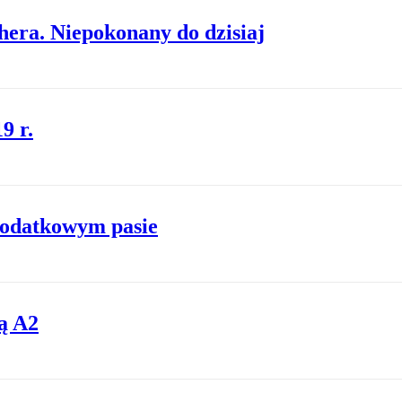
era. Niepokonany do dzisiaj
9 r.
dodatkowym pasie
ą A2