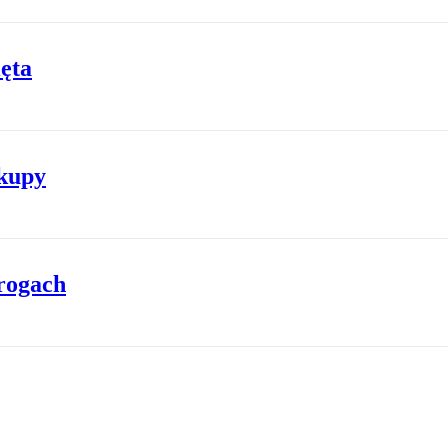
ęta
akupy
rogach