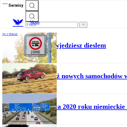
Serwisy
M
oto
TU I TERAZ
Do Stuttgartu nie wjedziesz dieslem
TU I TERAZ
Sprzedaż nowych samochodów w 20
TU I TERAZ
Od końca 2020 roku niemieckie 
TU I TERAZ