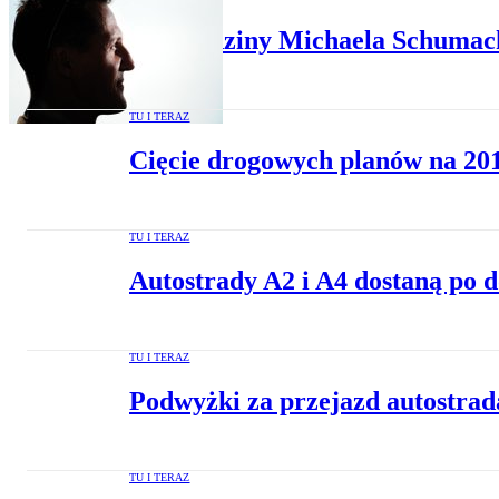
50. urodziny Michaela Schumach
TU I TERAZ
Cięcie drogowych planów na 201
TU I TERAZ
Autostrady A2 i A4 dostaną po 
TU I TERAZ
Podwyżki za przejazd autostrad
TU I TERAZ