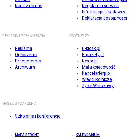
Napisz do nas
Regulamin serwisu
Informacje o nadawcy
Deklaracja dostępności
REKLAMA I PRENUMERATA
PARTNERZY
Reklama
E-kiosk.pl
Ogłoszenia
E-gazety.pl
Prenumerata
Nexto.pl
Archiwum
Mała księgowość
Kancelarierp.pl
Wieści Rolnicze
Życie Warszawy
NASZE WYDARZENIA
Szkolenia i konferencje
MAPA STRONY
KALENDARIUM