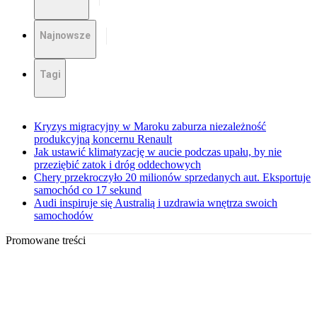
Najnowsze
Tagi
Kryzys migracyjny w Maroku zaburza niezależność
produkcyjną koncernu Renault
Jak ustawić klimatyzację w aucie podczas upału, by nie
przeziębić zatok i dróg oddechowych
Chery przekroczyło 20 milionów sprzedanych aut. Eksportuje
samochód co 17 sekund
Audi inspiruje się Australią i uzdrawia wnętrza swoich
samochodów
Promowane treści