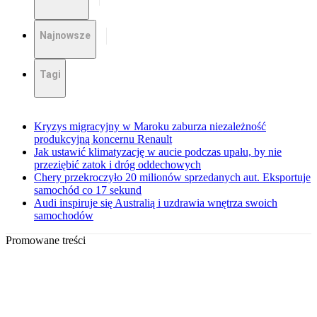
Najnowsze
Tagi
Kryzys migracyjny w Maroku zaburza niezależność
produkcyjną koncernu Renault
Jak ustawić klimatyzację w aucie podczas upału, by nie
przeziębić zatok i dróg oddechowych
Chery przekroczyło 20 milionów sprzedanych aut. Eksportuje
samochód co 17 sekund
Audi inspiruje się Australią i uzdrawia wnętrza swoich
samochodów
Promowane treści