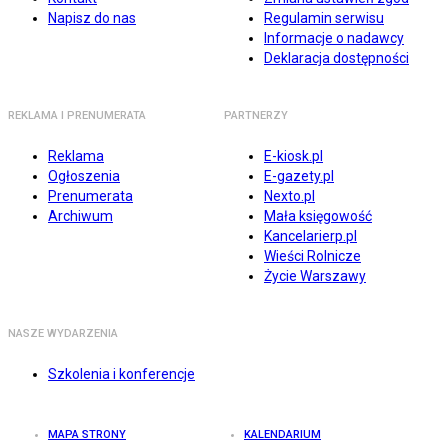
Napisz do nas
Regulamin serwisu
Informacje o nadawcy
Deklaracja dostępności
REKLAMA I PRENUMERATA
PARTNERZY
Reklama
E-kiosk.pl
Ogłoszenia
E-gazety.pl
Prenumerata
Nexto.pl
Archiwum
Mała księgowość
Kancelarierp.pl
Wieści Rolnicze
Życie Warszawy
NASZE WYDARZENIA
Szkolenia i konferencje
MAPA STRONY
KALENDARIUM