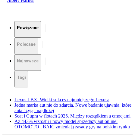
Albert Warner
Powiązane
Polecane
Najnowsze
Tagi
Lexus LBX. Wielki sukces najmniejszego Lexusa
Jedna marka aut nie do zdarcia. Nowe badanie ujawnia, które
auta "żyją" najdłużej
Seat i Cupra w flotach 2025. Między rozsądkiem a emocjami
Aż 443% wzrostu i nowy model sprzedaży aut online:
OTOMOTO i BAIC zmieniają zasady gry na polskim rynku