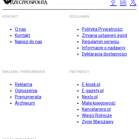
KONTAKT
REGULAMIN
O nas
Polityka Prywatności
Kontakt
Zmiana ustawień zgód
Napisz do nas
Regulamin serwisu
Informacje o nadawcy
Deklaracja dostępności
REKLAMA I PRENUMERATA
PARTNERZY
Reklama
E-kiosk.pl
Ogłoszenia
E-gazety.pl
Prenumerata
Nexto.pl
Archiwum
Mała księgowość
Kancelarierp.pl
Wieści Rolnicze
Życie Warszawy