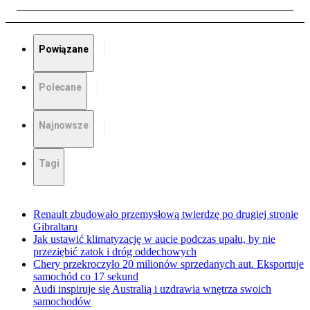
Powiązane
Polecane
Najnowsze
Tagi
Renault zbudowało przemysłową twierdzę po drugiej stronie
Gibraltaru
Jak ustawić klimatyzację w aucie podczas upału, by nie
przeziębić zatok i dróg oddechowych
Chery przekroczyło 20 milionów sprzedanych aut. Eksportuje
samochód co 17 sekund
Audi inspiruje się Australią i uzdrawia wnętrza swoich
samochodów