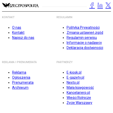
KONTAKT
REGULAMIN
O nas
Polityka Prywatności
Kontakt
Zmiana ustawień zgód
Napisz do nas
Regulamin serwisu
Informacje o nadawcy
Deklaracja dostępności
REKLAMA I PRENUMERATA
PARTNERZY
Reklama
E-kiosk.pl
Ogłoszenia
E-gazety.pl
Prenumerata
Nexto.pl
Archiwum
Mała księgowość
Kancelarierp.pl
Wieści Rolnicze
Życie Warszawy