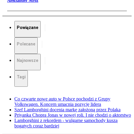
Aleksander Mróz
Powiązane
Polecane
Najnowsze
Tagi
Co czwarte nowe auto w Polsce pochodzi z Grupy
Volkswagen. Koncern umacnia pozycję lidera
Szef Lamborghini docenia markę założoną przez Polaka
Priyanka Chopra Jonas w nowej roli. I nie chodzi o aktorstwo
Lamborghini z rekordem - wulgarne samochody kuszą
bogatych coraz bardziej