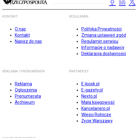
KONTAKT
REGULAMIN
O nas
Polityka Prywatności
Kontakt
Zmiana ustawień zgód
Napisz do nas
Regulamin serwisu
Informacje o nadawcy
Deklaracja dostępności
REKLAMA I PRENUMERATA
PARTNERZY
Reklama
E-kiosk.pl
Ogłoszenia
E-gazety.pl
Prenumerata
Nexto.pl
Archiwum
Mała księgowość
Kancelarierp.pl
Wieści Rolnicze
Życie Warszawy