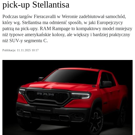
pick-up Stellantisa
Podczas targów Fieracavalli w Weronie zadebiutował samochód,
który wg. Stellantisa ma odmienić sposób, w jaki Europejczycy
patrzą na pick-upy. RAM Rampage to kompaktowy model mniejszy
niż typowe amerykańskie kolosy, ale większy i bardziej praktyczny
niż SUV-y segmentu C.
Publikacja:
11.11.2025 10:17