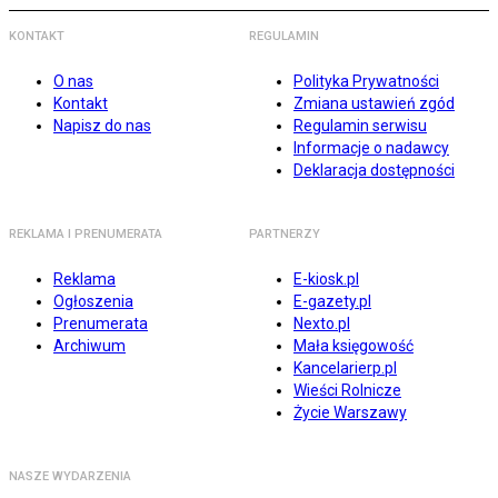
KONTAKT
REGULAMIN
O nas
Polityka Prywatności
Kontakt
Zmiana ustawień zgód
Napisz do nas
Regulamin serwisu
Informacje o nadawcy
Deklaracja dostępności
REKLAMA I PRENUMERATA
PARTNERZY
Reklama
E-kiosk.pl
Ogłoszenia
E-gazety.pl
Prenumerata
Nexto.pl
Archiwum
Mała księgowość
Kancelarierp.pl
Wieści Rolnicze
Życie Warszawy
NASZE WYDARZENIA