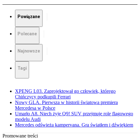
Powiązane
Polecane
Najnowsze
Tagi
XPENG L03. Zaprojektował go człowiek, którego
Chińczycy podkupili Ferrari
Nowy GLA. Pierwsza w historii światowa premiera
Mercedesa w Polsce
Umarło A8. Niech żyje Q9! SUV przejmuje rolę flagowego
modelu Audi
Mercedes odświeża kampervana. Gra światłem i dźwiękiem
Promowane treści