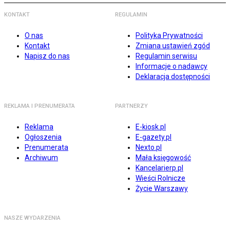
KONTAKT
REGULAMIN
O nas
Polityka Prywatności
Kontakt
Zmiana ustawień zgód
Napisz do nas
Regulamin serwisu
Informacje o nadawcy
Deklaracja dostępności
REKLAMA I PRENUMERATA
PARTNERZY
Reklama
E-kiosk.pl
Ogłoszenia
E-gazety.pl
Prenumerata
Nexto.pl
Archiwum
Mała księgowość
Kancelarierp.pl
Wieści Rolnicze
Życie Warszawy
NASZE WYDARZENIA