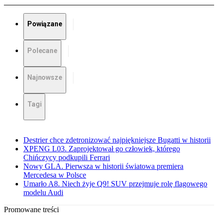
Powiązane
Polecane
Najnowsze
Tagi
Destrier chce zdetronizować najpiękniejsze Bugatti w historii
XPENG L03. Zaprojektował go człowiek, którego
Chińczycy podkupili Ferrari
Nowy GLA. Pierwsza w historii światowa premiera
Mercedesa w Polsce
Umarło A8. Niech żyje Q9! SUV przejmuje rolę flagowego
modelu Audi
Promowane treści