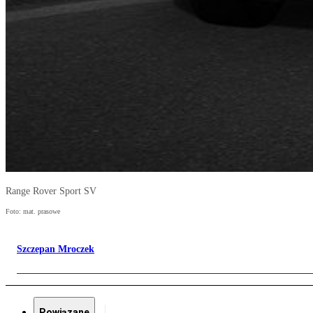
Range Rover Sport SV
Foto: mat. prasowe
Szczepan Mroczek
Powiązane