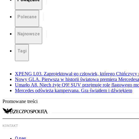
Polecane
Najnowsze
Tagi
XPENG L03. Zaprojektował go człowiek, którego Chińczycy p
Nowy GLA. Pierwsza w historii światowa premiera Mercedesa
Umarło A8. Niech żyje Q9! SUV przejmuje rolę flagowego m
Mercedes odświeża kampervana. Gra światłem i dźwiękiem
Promowane treści
KONTAKT
O nas