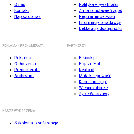
O nas
Polityka Prywatności
Kontakt
Zmiana ustawień zgód
Napisz do nas
Regulamin serwisu
Informacje o nadawcy
Deklaracja dostępności
REKLAMA I PRENUMERATA
PARTNERZY
Reklama
E-kiosk.pl
Ogłoszenia
E-gazety.pl
Prenumerata
Nexto.pl
Archiwum
Mała księgowość
Kancelarierp.pl
Wieści Rolnicze
Życie Warszawy
NASZE WYDARZENIA
Szkolenia i konferencje