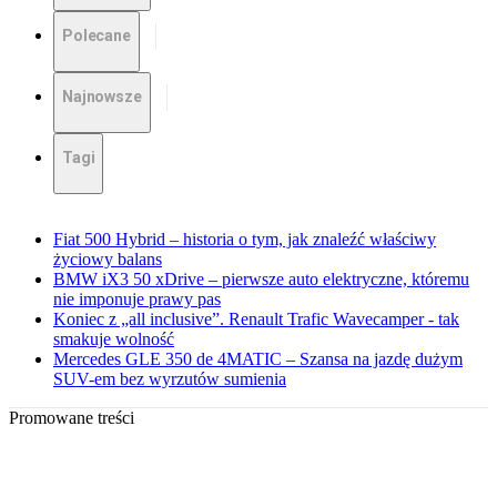
Polecane
Najnowsze
Tagi
Fiat 500 Hybrid – historia o tym, jak znaleźć właściwy
życiowy balans
BMW iX3 50 xDrive – pierwsze auto elektryczne, któremu
nie imponuje prawy pas
Koniec z „all inclusive”. Renault Trafic Wavecamper - tak
smakuje wolność
Mercedes GLE 350 de 4MATIC – Szansa na jazdę dużym
SUV-em bez wyrzutów sumienia
Promowane treści