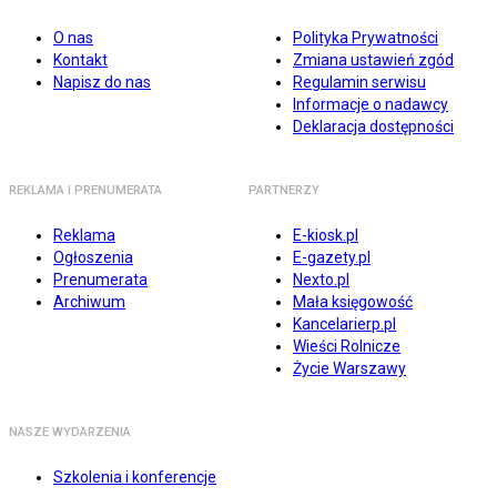
O nas
Polityka Prywatności
Kontakt
Zmiana ustawień zgód
Napisz do nas
Regulamin serwisu
Informacje o nadawcy
Deklaracja dostępności
REKLAMA I PRENUMERATA
PARTNERZY
Reklama
E-kiosk.pl
Ogłoszenia
E-gazety.pl
Prenumerata
Nexto.pl
Archiwum
Mała księgowość
Kancelarierp.pl
Wieści Rolnicze
Życie Warszawy
NASZE WYDARZENIA
Szkolenia i konferencje