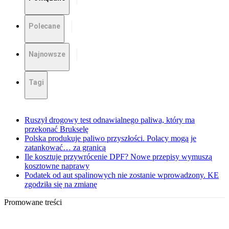
Polecane
Najnowsze
Tagi
Ruszył drogowy test odnawialnego paliwa, który ma
przekonać Brukselę
Polska produkuje paliwo przyszłości. Polacy mogą je
zatankować… za granicą
Ile kosztuje przywrócenie DPF? Nowe przepisy wymuszą
kosztowne naprawy
Podatek od aut spalinowych nie zostanie wprowadzony. KE
zgodziła się na zmianę
Promowane treści