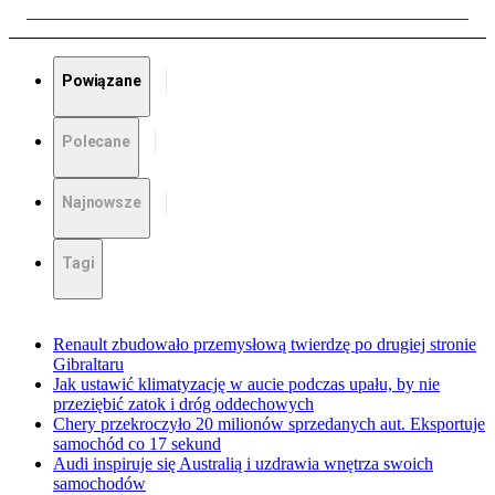
Powiązane
Polecane
Najnowsze
Tagi
Renault zbudowało przemysłową twierdzę po drugiej stronie
Gibraltaru
Jak ustawić klimatyzację w aucie podczas upału, by nie
przeziębić zatok i dróg oddechowych
Chery przekroczyło 20 milionów sprzedanych aut. Eksportuje
samochód co 17 sekund
Audi inspiruje się Australią i uzdrawia wnętrza swoich
samochodów