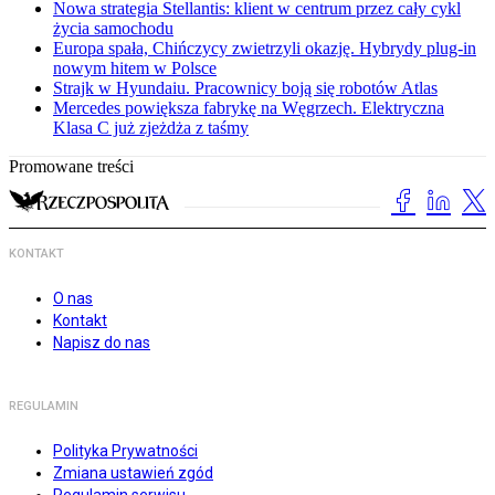
Nowa strategia Stellantis: klient w centrum przez cały cykl
życia samochodu
Europa spała, Chińczycy zwietrzyli okazję. Hybrydy plug-in
nowym hitem w Polsce
Strajk w Hyundaiu. Pracownicy boją się robotów Atlas
Mercedes powiększa fabrykę na Węgrzech. Elektryczna
Klasa C już zjeżdża z taśmy
Promowane treści
KONTAKT
O nas
Kontakt
Napisz do nas
REGULAMIN
Polityka Prywatności
Zmiana ustawień zgód