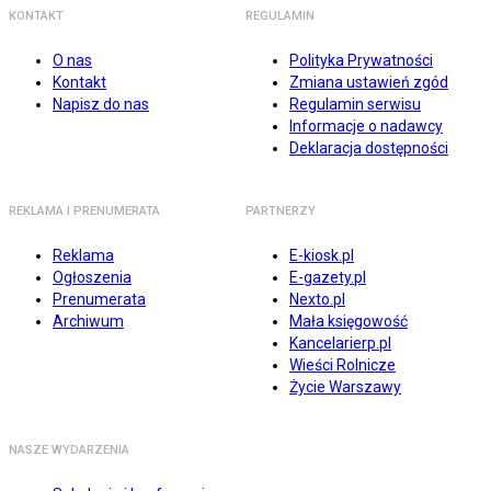
KONTAKT
REGULAMIN
O nas
Polityka Prywatności
Kontakt
Zmiana ustawień zgód
Napisz do nas
Regulamin serwisu
Informacje o nadawcy
Deklaracja dostępności
REKLAMA I PRENUMERATA
PARTNERZY
Reklama
E-kiosk.pl
Ogłoszenia
E-gazety.pl
Prenumerata
Nexto.pl
Archiwum
Mała księgowość
Kancelarierp.pl
Wieści Rolnicze
Życie Warszawy
NASZE WYDARZENIA