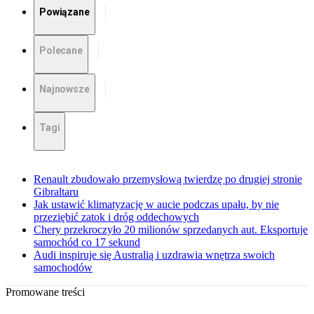
Powiązane
Polecane
Najnowsze
Tagi
Renault zbudowało przemysłową twierdzę po drugiej stronie
Gibraltaru
Jak ustawić klimatyzację w aucie podczas upału, by nie
przeziębić zatok i dróg oddechowych
Chery przekroczyło 20 milionów sprzedanych aut. Eksportuje
samochód co 17 sekund
Audi inspiruje się Australią i uzdrawia wnętrza swoich
samochodów
Promowane treści