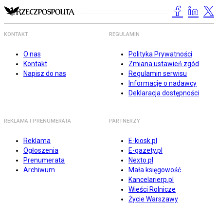
KONTAKT
REGULAMIN
O nas
Polityka Prywatności
Kontakt
Zmiana ustawień zgód
Napisz do nas
Regulamin serwisu
Informacje o nadawcy
Deklaracja dostępności
REKLAMA I PRENUMERATA
PARTNERZY
Reklama
E-kiosk.pl
Ogłoszenia
E-gazety.pl
Prenumerata
Nexto.pl
Archiwum
Mała księgowość
Kancelarierp.pl
Wieści Rolnicze
Życie Warszawy