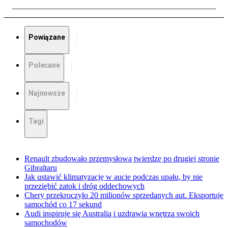
Powiązane
Polecane
Najnowsze
Tagi
Renault zbudowało przemysłową twierdzę po drugiej stronie
Gibraltaru
Jak ustawić klimatyzację w aucie podczas upału, by nie
przeziębić zatok i dróg oddechowych
Chery przekroczyło 20 milionów sprzedanych aut. Eksportuje
samochód co 17 sekund
Audi inspiruje się Australią i uzdrawia wnętrza swoich
samochodów