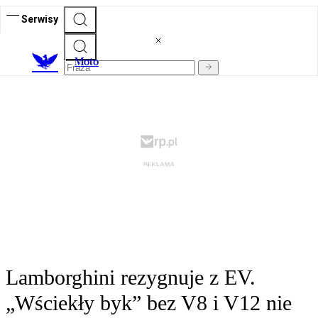
Serwisy
M
oto
Lamborghini rezygnuje z EV.
„Wściekły byk” bez V8 i V12 nie