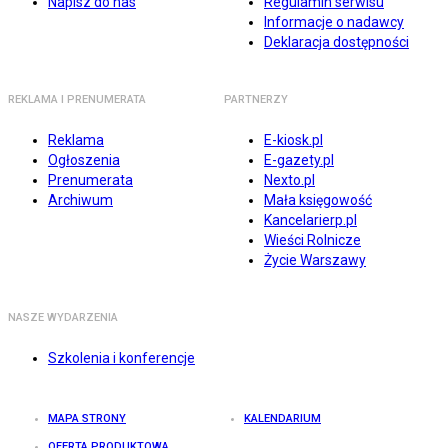
Napisz do nas
Regulamin serwisu
Informacje o nadawcy
Deklaracja dostępności
REKLAMA I PRENUMERATA
PARTNERZY
Reklama
E-kiosk.pl
Ogłoszenia
E-gazety.pl
Prenumerata
Nexto.pl
Archiwum
Mała księgowość
Kancelarierp.pl
Wieści Rolnicze
Życie Warszawy
NASZE WYDARZENIA
Szkolenia i konferencje
MAPA STRONY
KALENDARIUM
OFERTA PRODUKTOWA