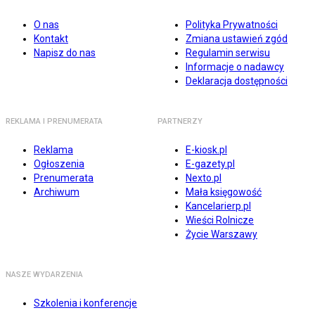
O nas
Polityka Prywatności
Kontakt
Zmiana ustawień zgód
Napisz do nas
Regulamin serwisu
Informacje o nadawcy
Deklaracja dostępności
REKLAMA I PRENUMERATA
PARTNERZY
Reklama
E-kiosk.pl
Ogłoszenia
E-gazety.pl
Prenumerata
Nexto.pl
Archiwum
Mała księgowość
Kancelarierp.pl
Wieści Rolnicze
Życie Warszawy
NASZE WYDARZENIA
Szkolenia i konferencje