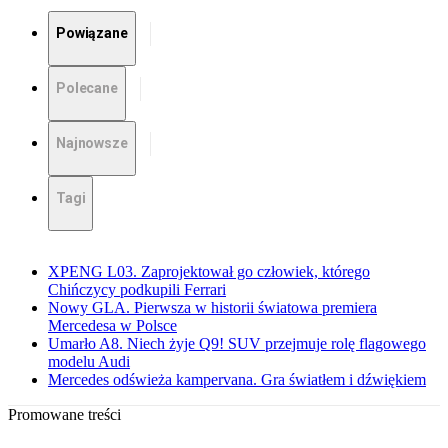
Powiązane
Polecane
Najnowsze
Tagi
XPENG L03. Zaprojektował go człowiek, którego
Chińczycy podkupili Ferrari
Nowy GLA. Pierwsza w historii światowa premiera
Mercedesa w Polsce
Umarło A8. Niech żyje Q9! SUV przejmuje rolę flagowego
modelu Audi
Mercedes odświeża kampervana. Gra światłem i dźwiękiem
Promowane treści