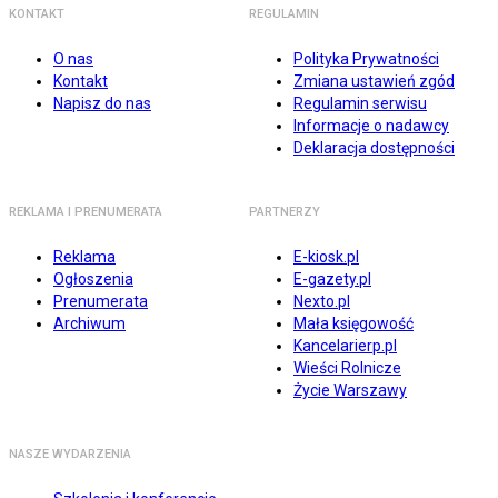
KONTAKT
REGULAMIN
O nas
Polityka Prywatności
Kontakt
Zmiana ustawień zgód
Napisz do nas
Regulamin serwisu
Informacje o nadawcy
Deklaracja dostępności
REKLAMA I PRENUMERATA
PARTNERZY
Reklama
E-kiosk.pl
Ogłoszenia
E-gazety.pl
Prenumerata
Nexto.pl
Archiwum
Mała księgowość
Kancelarierp.pl
Wieści Rolnicze
Życie Warszawy
NASZE WYDARZENIA