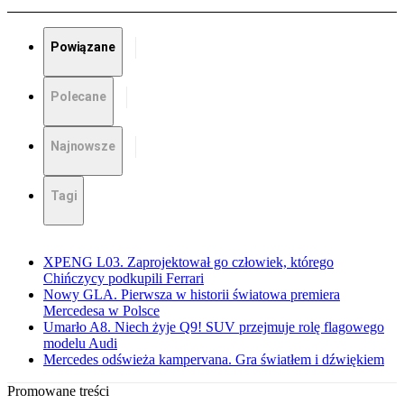
Powiązane
Polecane
Najnowsze
Tagi
XPENG L03. Zaprojektował go człowiek, którego
Chińczycy podkupili Ferrari
Nowy GLA. Pierwsza w historii światowa premiera
Mercedesa w Polsce
Umarło A8. Niech żyje Q9! SUV przejmuje rolę flagowego
modelu Audi
Mercedes odświeża kampervana. Gra światłem i dźwiękiem
Promowane treści