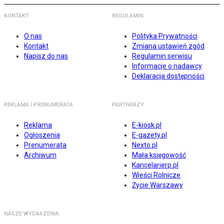
KONTAKT
REGULAMIN
O nas
Polityka Prywatności
Kontakt
Zmiana ustawień zgód
Napisz do nas
Regulamin serwisu
Informacje o nadawcy
Deklaracja dostępności
REKLAMA I PRENUMERATA
PARTNERZY
Reklama
E-kiosk.pl
Ogłoszenia
E-gazety.pl
Prenumerata
Nexto.pl
Archiwum
Mała księgowość
Kancelarierp.pl
Wieści Rolnicze
Życie Warszawy
NASZE WYDARZENIA