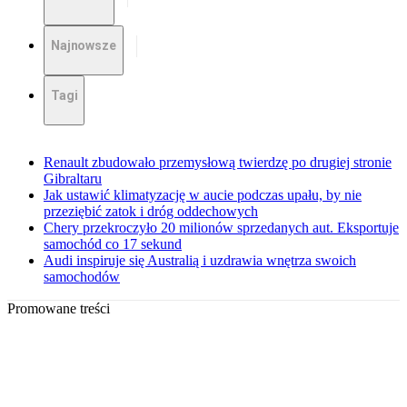
Najnowsze
Tagi
Renault zbudowało przemysłową twierdzę po drugiej stronie
Gibraltaru
Jak ustawić klimatyzację w aucie podczas upału, by nie
przeziębić zatok i dróg oddechowych
Chery przekroczyło 20 milionów sprzedanych aut. Eksportuje
samochód co 17 sekund
Audi inspiruje się Australią i uzdrawia wnętrza swoich
samochodów
Promowane treści