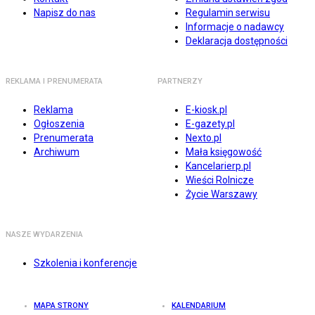
Napisz do nas
Regulamin serwisu
Informacje o nadawcy
Deklaracja dostępności
REKLAMA I PRENUMERATA
PARTNERZY
Reklama
E-kiosk.pl
Ogłoszenia
E-gazety.pl
Prenumerata
Nexto.pl
Archiwum
Mała księgowość
Kancelarierp.pl
Wieści Rolnicze
Życie Warszawy
NASZE WYDARZENIA
Szkolenia i konferencje
MAPA STRONY
KALENDARIUM