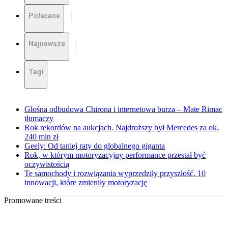
Polecane
Najnowsze
Tagi
Głośna odbudowa Chirona i internetowa burza – Mate Rimac
tłumaczy
Rok rekordów na aukcjach. Najdroższy był Mercedes za ok.
240 mln zł
Geely: Od taniej raty do globalnego giganta
Rok, w którym motoryzacyjny performance przestał być
oczywistością
Te samochody i rozwiązania wyprzedziły przyszłość. 10
innowacji, które zmieniły motoryzację
Promowane treści