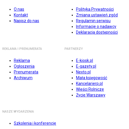
O nas
Polityka Prywatności
Kontakt
Zmiana ustawień zgód
Napisz do nas
Regulamin serwisu
Informacje o nadawcy
Deklaracja dostępności
REKLAMA I PRENUMERATA
PARTNERZY
Reklama
E-kiosk.pl
Ogłoszenia
E-gazety.pl
Prenumerata
Nexto.pl
Archiwum
Mała księgowość
Kancelarierp.pl
Wieści Rolnicze
Życie Warszawy
NASZE WYDARZENIA
Szkolenia i konferencje