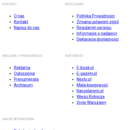
KONTAKT
REGULAMIN
O nas
Polityka Prywatności
Kontakt
Zmiana ustawień zgód
Napisz do nas
Regulamin serwisu
Informacje o nadawcy
Deklaracja dostępności
REKLAMA I PRENUMERATA
PARTNERZY
Reklama
E-kiosk.pl
Ogłoszenia
E-gazety.pl
Prenumerata
Nexto.pl
Archiwum
Mała księgowość
Kancelarierp.pl
Wieści Rolnicze
Życie Warszawy
NASZE WYDARZENIA