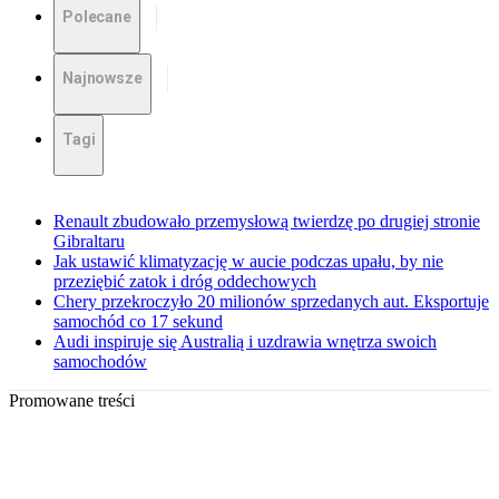
Polecane
Najnowsze
Tagi
Renault zbudowało przemysłową twierdzę po drugiej stronie
Gibraltaru
Jak ustawić klimatyzację w aucie podczas upału, by nie
przeziębić zatok i dróg oddechowych
Chery przekroczyło 20 milionów sprzedanych aut. Eksportuje
samochód co 17 sekund
Audi inspiruje się Australią i uzdrawia wnętrza swoich
samochodów
Promowane treści