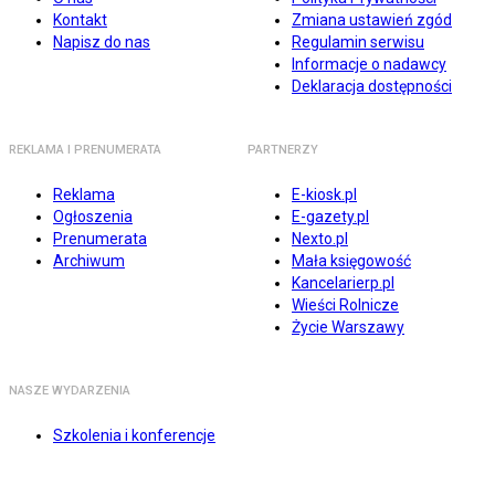
Kontakt
Zmiana ustawień zgód
Napisz do nas
Regulamin serwisu
Informacje o nadawcy
Deklaracja dostępności
REKLAMA I PRENUMERATA
PARTNERZY
Reklama
E-kiosk.pl
Ogłoszenia
E-gazety.pl
Prenumerata
Nexto.pl
Archiwum
Mała księgowość
Kancelarierp.pl
Wieści Rolnicze
Życie Warszawy
NASZE WYDARZENIA
Szkolenia i konferencje