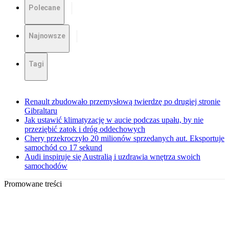
Polecane
Najnowsze
Tagi
Renault zbudowało przemysłową twierdzę po drugiej stronie
Gibraltaru
Jak ustawić klimatyzację w aucie podczas upału, by nie
przeziębić zatok i dróg oddechowych
Chery przekroczyło 20 milionów sprzedanych aut. Eksportuje
samochód co 17 sekund
Audi inspiruje się Australią i uzdrawia wnętrza swoich
samochodów
Promowane treści