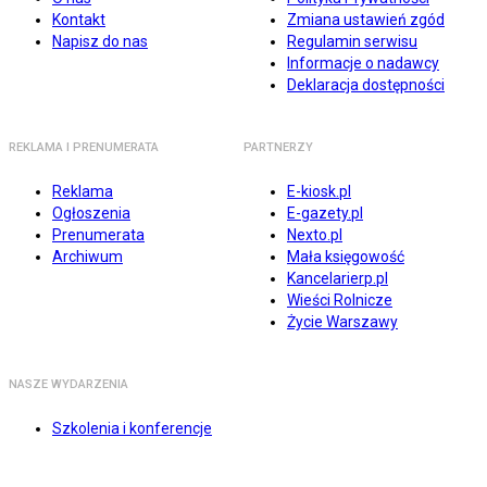
Kontakt
Zmiana ustawień zgód
Napisz do nas
Regulamin serwisu
Informacje o nadawcy
Deklaracja dostępności
REKLAMA I PRENUMERATA
PARTNERZY
Reklama
E-kiosk.pl
Ogłoszenia
E-gazety.pl
Prenumerata
Nexto.pl
Archiwum
Mała księgowość
Kancelarierp.pl
Wieści Rolnicze
Życie Warszawy
NASZE WYDARZENIA
Szkolenia i konferencje