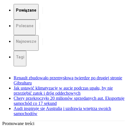
Powiązane
Polecane
Najnowsze
Tagi
Renault zbudowało przemysłową twierdzę po drugiej stronie
Gibraltaru
Jak ustawić klimatyzację w aucie podczas upału, by nie
przeziębić zatok i dróg oddechowych
Chery przekroczyło 20 milionów sprzedanych aut. Eksportuje
samochód co 17 sekund
Audi inspiruje się Australią i uzdrawia wnętrza swoich
samochodów
Promowane treści