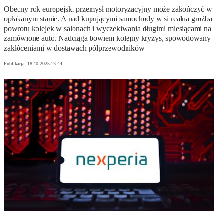
Obecny rok europejski przemysł motoryzacyjny może zakończyć w
opłakanym stanie. A nad kupującymi samochody wisi realna groźba
powrotu kolejek w salonach i wyczekiwania długimi miesiącami na
zamówione auto. Nadciąga bowiem kolejny kryzys, spowodowany
zakłóceniami w dostawach półprzewodników.
Publikacja:
18.10.2025 23:44