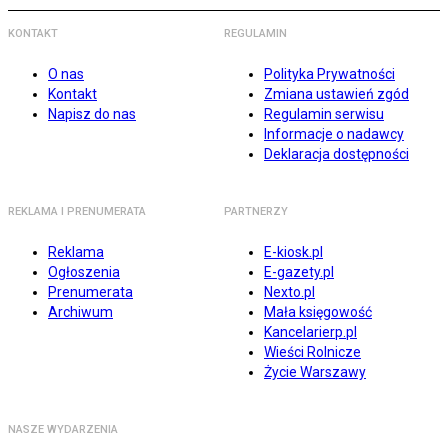
KONTAKT
REGULAMIN
O nas
Polityka Prywatności
Kontakt
Zmiana ustawień zgód
Napisz do nas
Regulamin serwisu
Informacje o nadawcy
Deklaracja dostępności
REKLAMA I PRENUMERATA
PARTNERZY
Reklama
E-kiosk.pl
Ogłoszenia
E-gazety.pl
Prenumerata
Nexto.pl
Archiwum
Mała księgowość
Kancelarierp.pl
Wieści Rolnicze
Życie Warszawy
NASZE WYDARZENIA