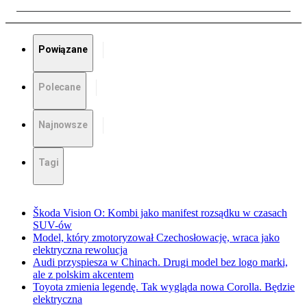
Powiązane
Polecane
Najnowsze
Tagi
Škoda Vision O: Kombi jako manifest rozsądku w czasach
SUV-ów
Model, który zmotoryzował Czechosłowację, wraca jako
elektryczna rewolucja
Audi przyspiesza w Chinach. Drugi model bez logo marki,
ale z polskim akcentem
Toyota zmienia legendę. Tak wygląda nowa Corolla. Będzie
elektryczna