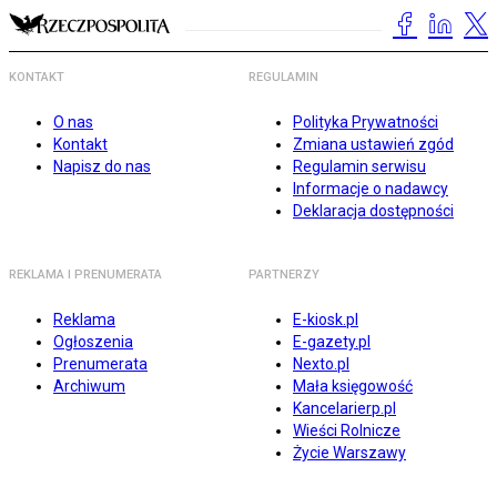
KONTAKT
REGULAMIN
O nas
Polityka Prywatności
Kontakt
Zmiana ustawień zgód
Napisz do nas
Regulamin serwisu
Informacje o nadawcy
Deklaracja dostępności
REKLAMA I PRENUMERATA
PARTNERZY
Reklama
E-kiosk.pl
Ogłoszenia
E-gazety.pl
Prenumerata
Nexto.pl
Archiwum
Mała księgowość
Kancelarierp.pl
Wieści Rolnicze
Życie Warszawy