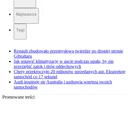
Najnowsze
Tagi
Renault zbudowało przemysłową twierdzę po drugiej stronie
Gibraltaru
Jak ustawić klimatyzację w aucie podczas upału, by nie
przeziębić zatok i dróg oddechowych
Chery przekroczyło 20 milionów sprzedanych aut. Eksportuje
samochód co 17 sekund
Audi inspiruje się Australią i uzdrawia wnętrza swoich
samochodów
Promowane treści