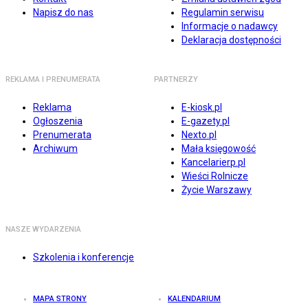
Napisz do nas
Regulamin serwisu
Informacje o nadawcy
Deklaracja dostępności
REKLAMA I PRENUMERATA
PARTNERZY
Reklama
E-kiosk.pl
Ogłoszenia
E-gazety.pl
Prenumerata
Nexto.pl
Archiwum
Mała księgowość
Kancelarierp.pl
Wieści Rolnicze
Życie Warszawy
NASZE WYDARZENIA
Szkolenia i konferencje
MAPA STRONY
KALENDARIUM