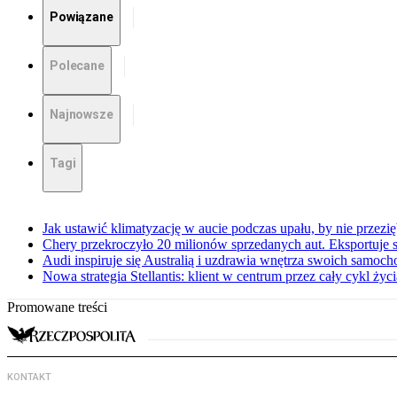
Powiązane
Polecane
Najnowsze
Tagi
Jak ustawić klimatyzację w aucie podczas upału, by nie przezi
Chery przekroczyło 20 milionów sprzedanych aut. Eksportuje
Audi inspiruje się Australią i uzdrawia wnętrza swoich samoc
Nowa strategia Stellantis: klient w centrum przez cały cykl ży
Promowane treści
KONTAKT