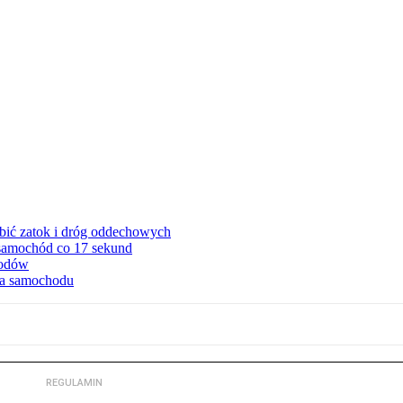
ębić zatok i dróg oddechowych
 samochód co 17 sekund
hodów
cia samochodu
REGULAMIN