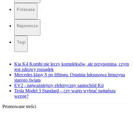
Polecane
Najnowsze
Tagi
Kia K4 Kombi nie leczy kompleksów, ale przypomina, czym
jest zdrowy rozsądek
Mercedes klasy S po liftingu. Ostatnia luksusowa limuzyna
starego świata
EV2 - najważniejszy elektryczny samochód Kii
Tesla Model 3 Standard – czy warto wybrać najtańszą
wersję?
Promowane treści