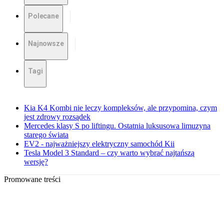
Polecane
Najnowsze
Tagi
Kia K4 Kombi nie leczy kompleksów, ale przypomina, czym
jest zdrowy rozsądek
Mercedes klasy S po liftingu. Ostatnia luksusowa limuzyna
starego świata
EV2 - najważniejszy elektryczny samochód Kii
Tesla Model 3 Standard – czy warto wybrać najtańszą
wersję?
Promowane treści