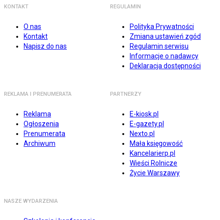
KONTAKT
REGULAMIN
O nas
Polityka Prywatności
Kontakt
Zmiana ustawień zgód
Napisz do nas
Regulamin serwisu
Informacje o nadawcy
Deklaracja dostępności
REKLAMA I PRENUMERATA
PARTNERZY
Reklama
E-kiosk.pl
Ogłoszenia
E-gazety.pl
Prenumerata
Nexto.pl
Archiwum
Mała księgowość
Kancelarierp.pl
Wieści Rolnicze
Życie Warszawy
NASZE WYDARZENIA