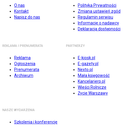
O nas
Polityka Prywatności
Kontakt
Zmiana ustawień zgód
Napisz do nas
Regulamin serwisu
Informacje o nadawcy
Deklaracja dostępności
REKLAMA I PRENUMERATA
PARTNERZY
Reklama
E-kiosk.pl
Ogłoszenia
E-gazety.pl
Prenumerata
Nexto.pl
Archiwum
Mała księgowość
Kancelarierp.pl
Wieści Rolnicze
Życie Warszawy
NASZE WYDARZENIA
Szkolenia i konferencje