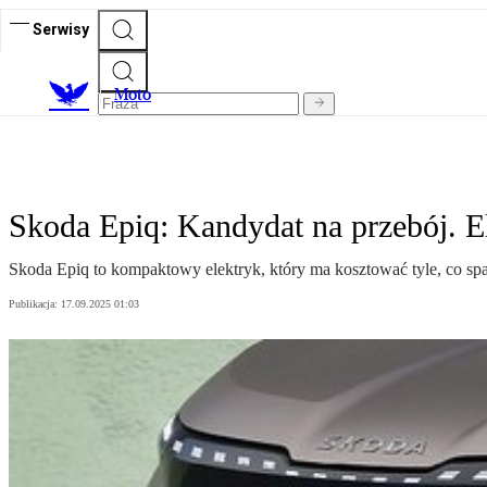
Serwisy
M
oto
Skoda Epiq: Kandydat na przebój. 
Skoda Epiq to kompaktowy elektryk, który ma kosztować tyle, co spa
Publikacja:
17.09.2025 01:03