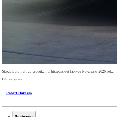
Skoda Epiq trafi do produkcji w hiszpańskiej fabryce Navarra w 2026 roku
Foto: mat. prasowe
Robert Harasim
Powiązane