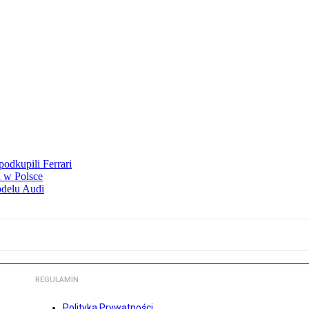
odkupili Ferrari
 w Polsce
odelu Audi
REGULAMIN
Polityka Prywatności