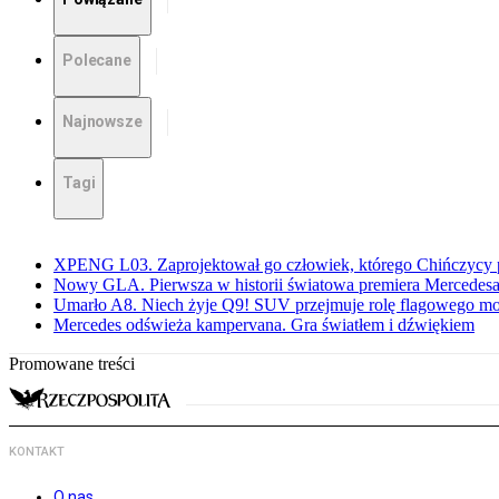
Polecane
Najnowsze
Tagi
XPENG L03. Zaprojektował go człowiek, którego Chińczycy p
Nowy GLA. Pierwsza w historii światowa premiera Mercedesa
Umarło A8. Niech żyje Q9! SUV przejmuje rolę flagowego m
Mercedes odświeża kampervana. Gra światłem i dźwiękiem
Promowane treści
KONTAKT
O nas