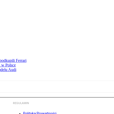
odkupili Ferrari
 w Polsce
odelu Audi
REGULAMIN
Polityka Prywatności