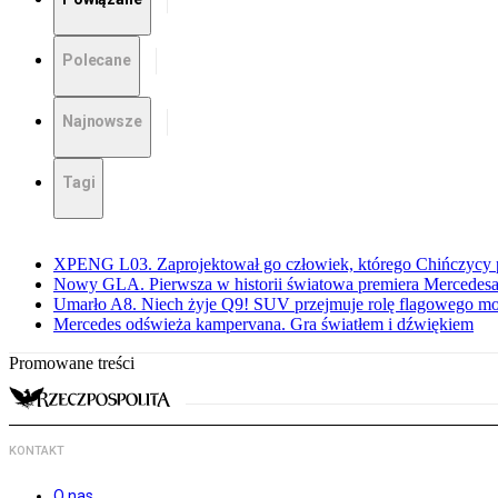
Polecane
Najnowsze
Tagi
XPENG L03. Zaprojektował go człowiek, którego Chińczycy p
Nowy GLA. Pierwsza w historii światowa premiera Mercedesa
Umarło A8. Niech żyje Q9! SUV przejmuje rolę flagowego m
Mercedes odświeża kampervana. Gra światłem i dźwiękiem
Promowane treści
KONTAKT
O nas