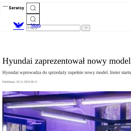
Serwisy
M
oto
Hyundai zaprezentował nowy model. 
Hyundai wprowadza do sprzedaży zupełnie nowy model. Inster startuje
Publikacja:
20.12.2024 06:11