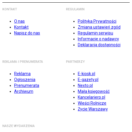
KONTAKT
REGULAMIN
O nas
Polityka Prywatności
Kontakt
Zmiana ustawień zgód
Napisz do nas
Regulamin serwisu
Informacje o nadawcy
Deklaracja dostępności
REKLAMA I PRENUMERATA
PARTNERZY
Reklama
E-kiosk.pl
Ogłoszenia
E-gazety.pl
Prenumerata
Nexto.pl
Archiwum
Mała księgowość
Kancelarierp.pl
Wieści Rolnicze
Życie Warszawy
NASZE WYDARZENIA