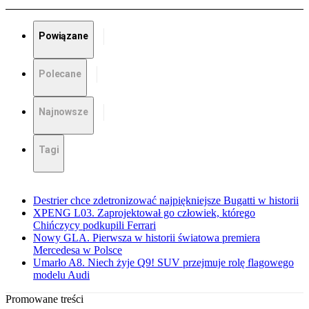
Powiązane
Polecane
Najnowsze
Tagi
Destrier chce zdetronizować najpiękniejsze Bugatti w historii
XPENG L03. Zaprojektował go człowiek, którego
Chińczycy podkupili Ferrari
Nowy GLA. Pierwsza w historii światowa premiera
Mercedesa w Polsce
Umarło A8. Niech żyje Q9! SUV przejmuje rolę flagowego
modelu Audi
Promowane treści