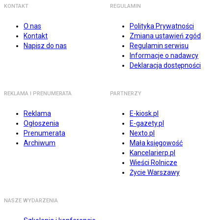
KONTAKT
REGULAMIN
O nas
Polityka Prywatności
Kontakt
Zmiana ustawień zgód
Napisz do nas
Regulamin serwisu
Informacje o nadawcy
Deklaracja dostępności
REKLAMA I PRENUMERATA
PARTNERZY
Reklama
E-kiosk.pl
Ogłoszenia
E-gazety.pl
Prenumerata
Nexto.pl
Archiwum
Mała księgowość
Kancelarierp.pl
Wieści Rolnicze
Życie Warszawy
NASZE WYDARZENIA