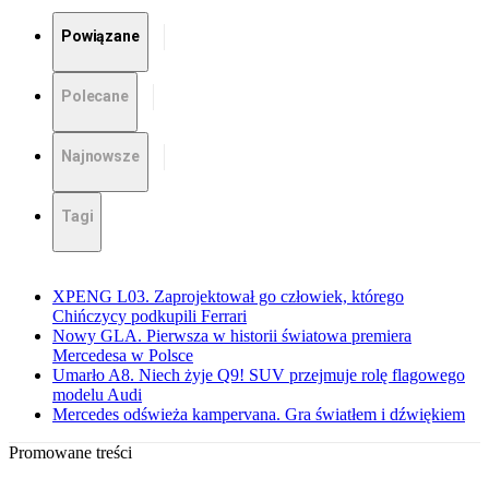
Powiązane
Polecane
Najnowsze
Tagi
XPENG L03. Zaprojektował go człowiek, którego
Chińczycy podkupili Ferrari
Nowy GLA. Pierwsza w historii światowa premiera
Mercedesa w Polsce
Umarło A8. Niech żyje Q9! SUV przejmuje rolę flagowego
modelu Audi
Mercedes odświeża kampervana. Gra światłem i dźwiękiem
Promowane treści