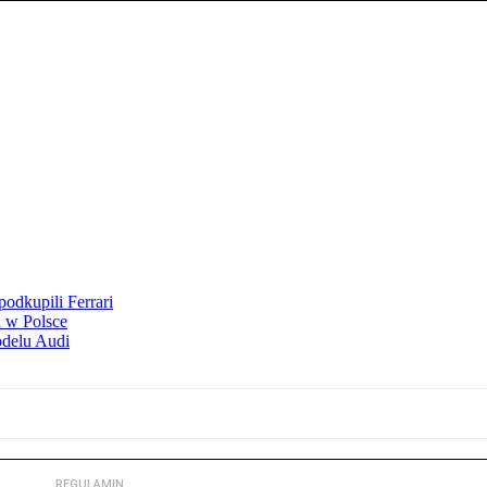
odkupili Ferrari
 w Polsce
odelu Audi
REGULAMIN