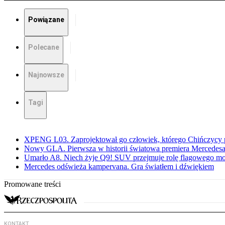
Powiązane
Polecane
Najnowsze
Tagi
XPENG L03. Zaprojektował go człowiek, którego Chińczycy p
Nowy GLA. Pierwsza w historii światowa premiera Mercedesa
Umarło A8. Niech żyje Q9! SUV przejmuje rolę flagowego m
Mercedes odświeża kampervana. Gra światłem i dźwiękiem
Promowane treści
KONTAKT