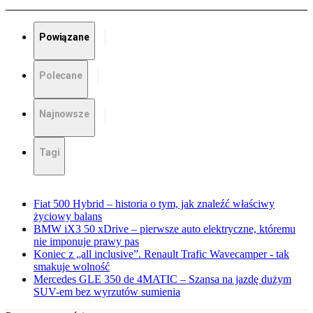
Powiązane
Polecane
Najnowsze
Tagi
Fiat 500 Hybrid – historia o tym, jak znaleźć właściwy
życiowy balans
BMW iX3 50 xDrive – pierwsze auto elektryczne, któremu
nie imponuje prawy pas
Koniec z „all inclusive”. Renault Trafic Wavecamper - tak
smakuje wolność
Mercedes GLE 350 de 4MATIC – Szansa na jazdę dużym
SUV-em bez wyrzutów sumienia