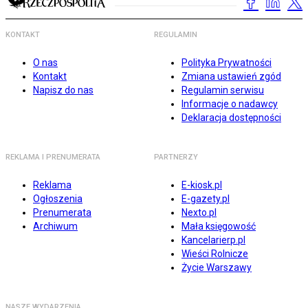
KONTAKT
REGULAMIN
O nas
Polityka Prywatności
Kontakt
Zmiana ustawień zgód
Napisz do nas
Regulamin serwisu
Informacje o nadawcy
Deklaracja dostępności
REKLAMA I PRENUMERATA
PARTNERZY
Reklama
E-kiosk.pl
Ogłoszenia
E-gazety.pl
Prenumerata
Nexto.pl
Archiwum
Mała księgowość
Kancelarierp.pl
Wieści Rolnicze
Życie Warszawy
NASZE WYDARZENIA