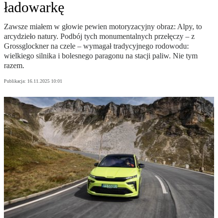
ładowarkę
Zawsze miałem w głowie pewien motoryzacyjny obraz: Alpy, to
arcydzieło natury. Podbój tych monumentalnych przełęczy – z
Grossglockner na czele – wymagał tradycyjnego rodowodu:
wielkiego silnika i bolesnego paragonu na stacji paliw. Nie tym
razem.
Publikacja:
16.11.2025 10:01