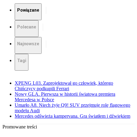
Powiązane
Polecane
Najnowsze
Tagi
XPENG L03. Zaprojektował go człowiek, którego
Chińczycy podkupili Ferrari
Nowy GLA. Pierwsza w historii światowa premiera
Mercedesa w Polsce
Umarło A8. Niech żyje Q9! SUV przejmuje rolę flagowego
modelu Audi
Mercedes odświeża kampervana. Gra światłem i dźwiękiem
Promowane treści