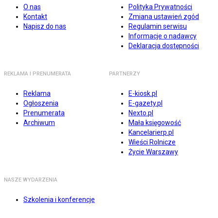
O nas
Polityka Prywatności
Kontakt
Zmiana ustawień zgód
Napisz do nas
Regulamin serwisu
Informacje o nadawcy
Deklaracja dostępności
REKLAMA I PRENUMERATA
PARTNERZY
Reklama
E-kiosk.pl
Ogłoszenia
E-gazety.pl
Prenumerata
Nexto.pl
Archiwum
Mała księgowość
Kancelarierp.pl
Wieści Rolnicze
Życie Warszawy
NASZE WYDARZENIA
Szkolenia i konferencje