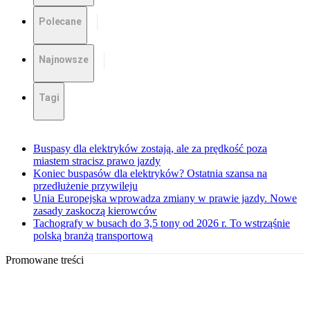
Polecane
Najnowsze
Tagi
Buspasy dla elektryków zostają, ale za prędkość poza
miastem stracisz prawo jazdy
Koniec buspasów dla elektryków? Ostatnia szansa na
przedłużenie przywileju
Unia Europejska wprowadza zmiany w prawie jazdy. Nowe
zasady zaskoczą kierowców
Tachografy w busach do 3,5 tony od 2026 r. To wstrząśnie
polską branżą transportową
Promowane treści