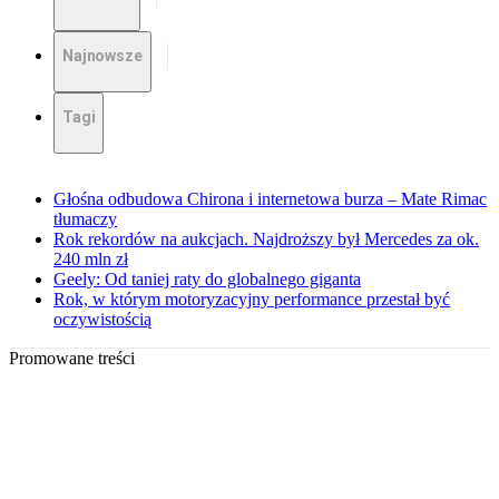
Najnowsze
Tagi
Głośna odbudowa Chirona i internetowa burza – Mate Rimac
tłumaczy
Rok rekordów na aukcjach. Najdroższy był Mercedes za ok.
240 mln zł
Geely: Od taniej raty do globalnego giganta
Rok, w którym motoryzacyjny performance przestał być
oczywistością
Promowane treści