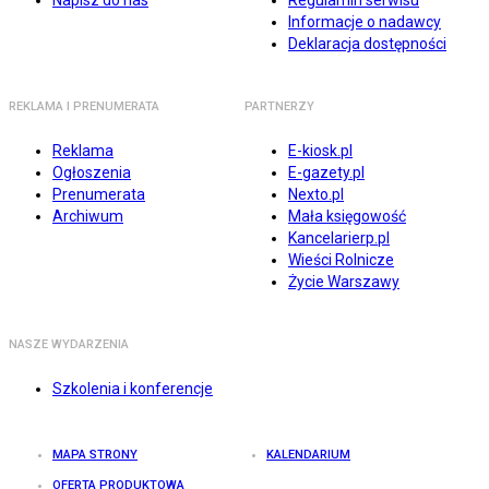
Napisz do nas
Regulamin serwisu
Informacje o nadawcy
Deklaracja dostępności
REKLAMA I PRENUMERATA
PARTNERZY
Reklama
E-kiosk.pl
Ogłoszenia
E-gazety.pl
Prenumerata
Nexto.pl
Archiwum
Mała księgowość
Kancelarierp.pl
Wieści Rolnicze
Życie Warszawy
NASZE WYDARZENIA
Szkolenia i konferencje
MAPA STRONY
KALENDARIUM
OFERTA PRODUKTOWA