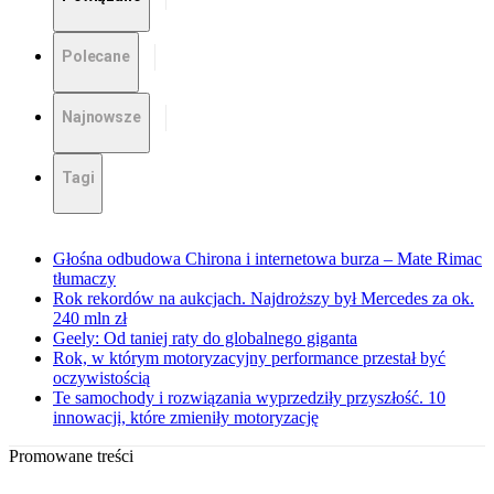
Polecane
Najnowsze
Tagi
Głośna odbudowa Chirona i internetowa burza – Mate Rimac
tłumaczy
Rok rekordów na aukcjach. Najdroższy był Mercedes za ok.
240 mln zł
Geely: Od taniej raty do globalnego giganta
Rok, w którym motoryzacyjny performance przestał być
oczywistością
Te samochody i rozwiązania wyprzedziły przyszłość. 10
innowacji, które zmieniły motoryzację
Promowane treści