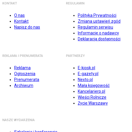
KONTAKT
REGULAMIN
O nas
Polityka Prywatności
Kontakt
Zmiana ustawień zgód
Napisz do nas
Regulamin serwisu
Informacje o nadawcy
Deklaracja dostępności
REKLAMA I PRENUMERATA
PARTNERZY
Reklama
E-kiosk.pl
Ogłoszenia
E-gazety.pl
Prenumerata
Nexto.pl
Archiwum
Mała księgowość
Kancelarierp.pl
Wieści Rolnicze
Życie Warszawy
NASZE WYDARZENIA