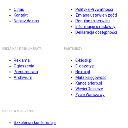
O nas
Polityka Prywatności
Kontakt
Zmiana ustawień zgód
Napisz do nas
Regulamin serwisu
Informacje o nadawcy
Deklaracja dostępności
REKLAMA I PRENUMERATA
PARTNERZY
Reklama
E-kiosk.pl
Ogłoszenia
E-gazety.pl
Prenumerata
Nexto.pl
Archiwum
Mała księgowość
Kancelarierp.pl
Wieści Rolnicze
Życie Warszawy
NASZE WYDARZENIA
Szkolenia i konferencje