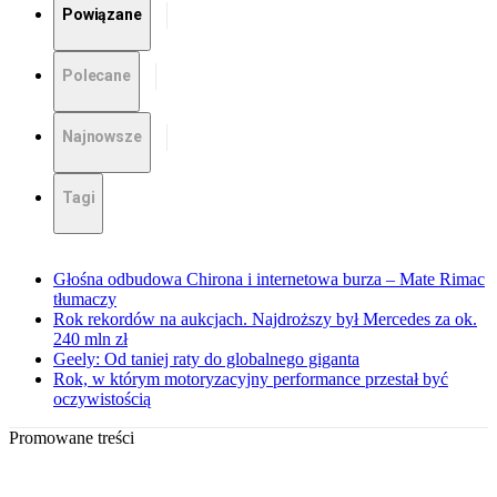
Powiązane
Polecane
Najnowsze
Tagi
Głośna odbudowa Chirona i internetowa burza – Mate Rimac
tłumaczy
Rok rekordów na aukcjach. Najdroższy był Mercedes za ok.
240 mln zł
Geely: Od taniej raty do globalnego giganta
Rok, w którym motoryzacyjny performance przestał być
oczywistością
Promowane treści