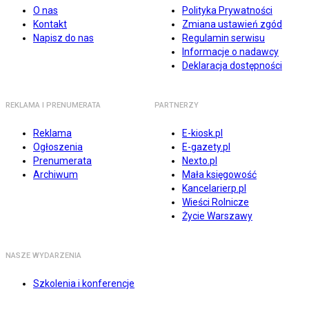
O nas
Polityka Prywatności
Kontakt
Zmiana ustawień zgód
Napisz do nas
Regulamin serwisu
Informacje o nadawcy
Deklaracja dostępności
REKLAMA I PRENUMERATA
PARTNERZY
Reklama
E-kiosk.pl
Ogłoszenia
E-gazety.pl
Prenumerata
Nexto.pl
Archiwum
Mała księgowość
Kancelarierp.pl
Wieści Rolnicze
Życie Warszawy
NASZE WYDARZENIA
Szkolenia i konferencje