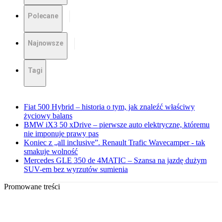
Polecane
Najnowsze
Tagi
Fiat 500 Hybrid – historia o tym, jak znaleźć właściwy
życiowy balans
BMW iX3 50 xDrive – pierwsze auto elektryczne, któremu
nie imponuje prawy pas
Koniec z „all inclusive”. Renault Trafic Wavecamper - tak
smakuje wolność
Mercedes GLE 350 de 4MATIC – Szansa na jazdę dużym
SUV-em bez wyrzutów sumienia
Promowane treści