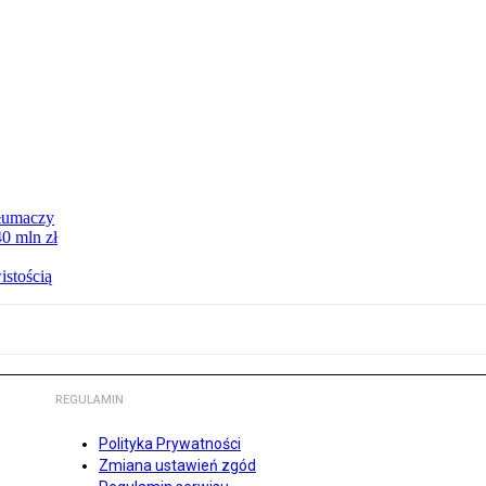
tłumaczy
0 mln zł
istością
REGULAMIN
Polityka Prywatności
Zmiana ustawień zgód