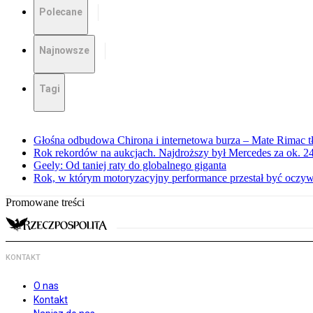
Polecane
Najnowsze
Tagi
Głośna odbudowa Chirona i internetowa burza – Mate Rimac 
Rok rekordów na aukcjach. Najdroższy był Mercedes za ok. 24
Geely: Od taniej raty do globalnego giganta
Rok, w którym motoryzacyjny performance przestał być oczyw
Promowane treści
KONTAKT
O nas
Kontakt