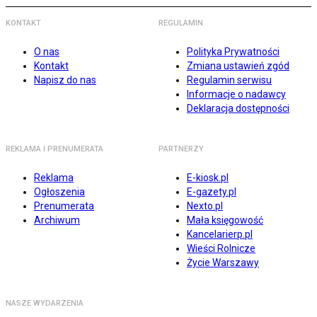
KONTAKT
REGULAMIN
O nas
Polityka Prywatności
Kontakt
Zmiana ustawień zgód
Napisz do nas
Regulamin serwisu
Informacje o nadawcy
Deklaracja dostępności
REKLAMA I PRENUMERATA
PARTNERZY
Reklama
E-kiosk.pl
Ogłoszenia
E-gazety.pl
Prenumerata
Nexto.pl
Archiwum
Mała księgowość
Kancelarierp.pl
Wieści Rolnicze
Życie Warszawy
NASZE WYDARZENIA