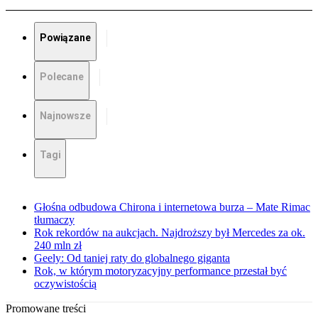
Powiązane
Polecane
Najnowsze
Tagi
Głośna odbudowa Chirona i internetowa burza – Mate Rimac
tłumaczy
Rok rekordów na aukcjach. Najdroższy był Mercedes za ok.
240 mln zł
Geely: Od taniej raty do globalnego giganta
Rok, w którym motoryzacyjny performance przestał być
oczywistością
Promowane treści