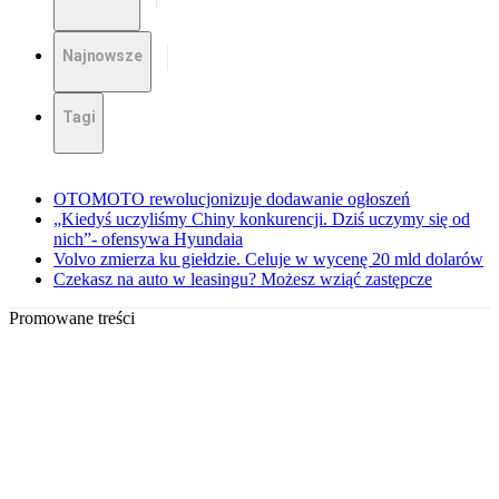
Najnowsze
Tagi
OTOMOTO rewolucjonizuje dodawanie ogłoszeń
„Kiedyś uczyliśmy Chiny konkurencji. Dziś uczymy się od
nich”- ofensywa Hyundaia
Volvo zmierza ku giełdzie. Celuje w wycenę 20 mld dolarów
Czekasz na auto w leasingu? Możesz wziąć zastępcze
Promowane treści