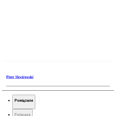
Piotr Skwirowski
Powiązane
Polecane