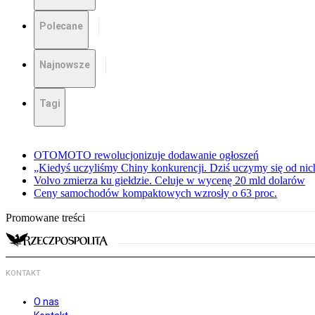
Polecane
Najnowsze
Tagi
OTOMOTO rewolucjonizuje dodawanie ogłoszeń
„Kiedyś uczyliśmy Chiny konkurencji. Dziś uczymy się od ni
Volvo zmierza ku giełdzie. Celuje w wycenę 20 mld dolarów
Ceny samochodów kompaktowych wzrosły o 63 proc.
Promowane treści
KONTAKT
O nas