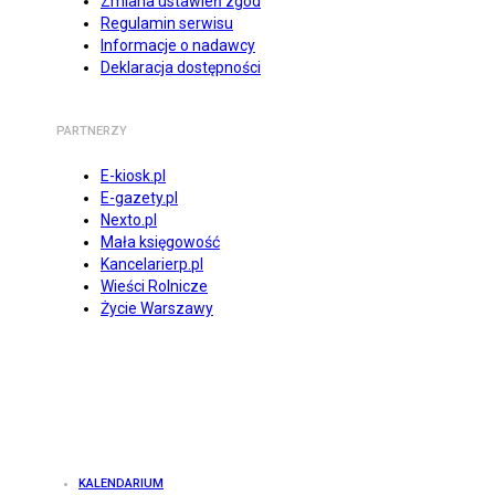
Zmiana ustawień zgód
Regulamin serwisu
Informacje o nadawcy
Deklaracja dostępności
PARTNERZY
E-kiosk.pl
E-gazety.pl
Nexto.pl
Mała księgowość
Kancelarierp.pl
Wieści Rolnicze
Życie Warszawy
KALENDARIUM