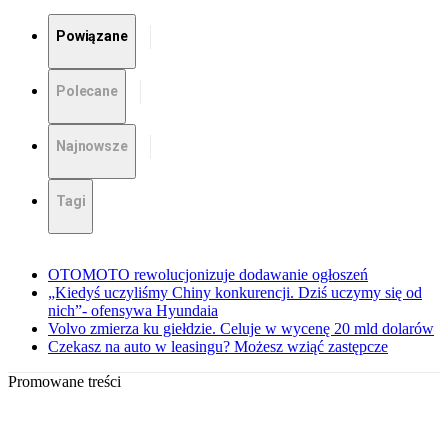
Powiązane
Polecane
Najnowsze
Tagi
OTOMOTO rewolucjonizuje dodawanie ogłoszeń
„Kiedyś uczyliśmy Chiny konkurencji. Dziś uczymy się od
nich”- ofensywa Hyundaia
Volvo zmierza ku giełdzie. Celuje w wycenę 20 mld dolarów
Czekasz na auto w leasingu? Możesz wziąć zastępcze
Promowane treści