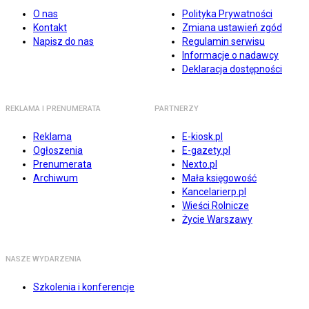
O nas
Polityka Prywatności
Kontakt
Zmiana ustawień zgód
Napisz do nas
Regulamin serwisu
Informacje o nadawcy
Deklaracja dostępności
REKLAMA I PRENUMERATA
PARTNERZY
Reklama
E-kiosk.pl
Ogłoszenia
E-gazety.pl
Prenumerata
Nexto.pl
Archiwum
Mała księgowość
Kancelarierp.pl
Wieści Rolnicze
Życie Warszawy
NASZE WYDARZENIA
Szkolenia i konferencje